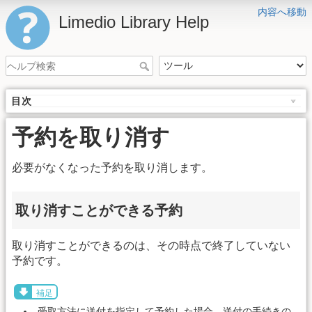
内容へ移動
Limedio Library Help
目次
予約を取り消す
必要がなくなった予約を取り消します。
取り消すことができる予約
取り消すことができるのは、その時点で終了していない
予約です。
補足
受取方法に送付を指定して予約した場合、送付の手続きの